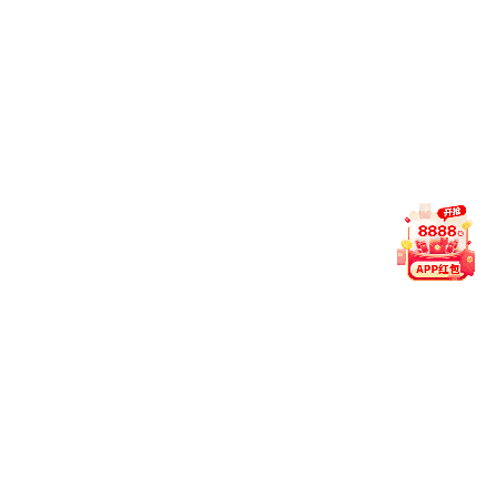
常见问答
马莱莱罗伊斯巨星连线洛杉矶银河争议
FAQ
升级
当北美足球大联盟的星光与欧洲顶级联赛的余晖在洛
杉矶的夕阳下交汇，注定不会风平浪静。近日，一则
关于马莱莱与罗伊斯可能携手加盟洛杉矶银河的重磅
消息，在世界杯筹备周期的大背景下，如同一颗投入
平静湖面的重磅炸弹，迅速引爆了全球足坛的舆论
场...
关于「迈阿密先丢后追C罗妖星爆发封
FAQ
神时刻」
在世界杯的赛场上，奇迹往往诞生于电光火石之间，
而英雄的诞生则需要天时、地利、人和的完美契合。
当迈阿密国际的球迷们屏息凝视，目睹球队先丢一球
后凭借顽强的意志力逆转战局，当C罗的老对手、新