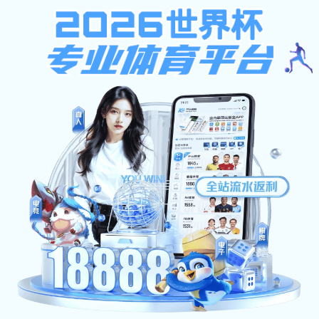
安博官网（中国）
· 技术驱动
定期内部合...
用户满意度超...
为球迷创造价...
体育热讯
裁判培训
每周综述
新月队先丢后追穆西亚拉弧线兜射赛后热议
在足球的世界里，逆转与绝境求生的剧本总能
让观众热血沸腾。近日，一场备受瞩目的对决
中，新月队凭借顽强的意志与精湛的技术，在
先失一球的不利局面下，由天才攻击手穆西亚
拉以一记技惊四座的弧线兜射完成反超，瞬间
点燃了全场。这粒精彩的进球不仅改写了场上
比分，更在赛后引发了球迷与媒体的广泛热
议。今天，我们就一同复盘这场跌宕起伏的较
量，深入剖析新月队如何完成自我救赎，以及