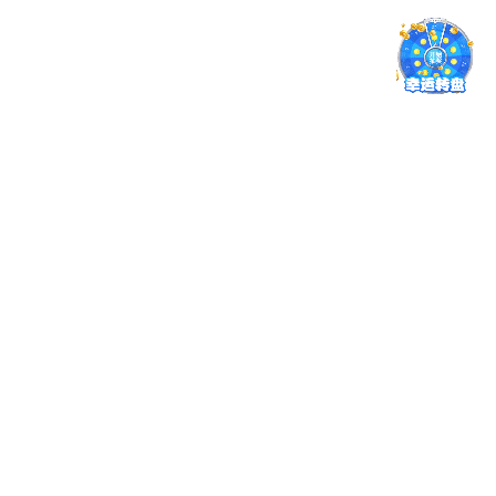
特奥复出首秀澳大利亚绝杀封神封神时刻
在足球的世界里，有些时刻注定被铭刻在历史的丰
碑之上。当特奥·埃...
2026-06-19