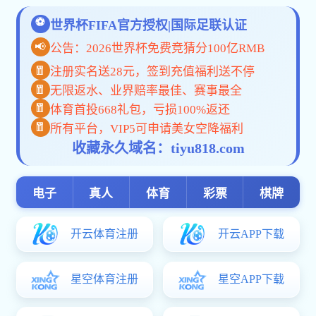
穆西亚拉那记弧线背后的战术与个人魅力。
比赛伊始，对手显然做了充足的准备。通过一
次快速的反击，他们抓住了新月队防线立足未
稳的机会，率先打破僵局。丢球后的新月队并
未因此慌乱，反而展现出了成熟球队应有的沉
稳。队长不断呼喊着队友，稳定情绪并重新组
织进攻阵型。教练组在边线处做出调整手势，
球队开始有意识地加强对中场的控制。这种先
落后的局面，对于一支志在争冠的球队来说，
考验的不仅是技术，更是心理韧性与战术执行
力。新月队在这一刻，选择了主动掌控节奏，
而非被动挨打。
随着比赛的深入，新月队的进攻逐渐如潮水般
涌来。边路的快速突破、中场球员的大范围转
移，让对手的防线压力陡增。然而，足球比赛
的残酷之处在于，掌控优势并不意味着能立即
转化为进球。几次颇具威胁的射门不是被门将
神勇扑出，就是稍稍偏出门框。就在上半场行