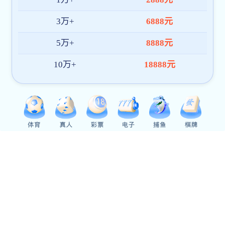
射。而德国队的门将，作为世界上最优秀的守
门员之一，同样需要保持百分之百的专注，随
时应对科特迪瓦那犹如狂风暴雨般的反击。一
次世界级的扑救，不仅能够挽救球队于水火，
更能极大地提振本方士气，打击对手的进攻锐
气。在科特迪瓦vs德国这种级别的大赛中，最
后站出来解决问题的往往不是前锋，而是那位
站在球队最后方的孤独守护者。
综上所述，科特迪瓦vs德国这场2026世界杯的
潜在名局，绝非简单的强弱对话。它是一个关
于速度与纪律、天赋与团队、激情与理性的宏
大叙事。每一个对位，都是一次战术智慧的闪
光；每一次拼抢，都可能成为历史的注脚。在
美加墨的聚光灯下，大象军团与德意志战车将
用最硬核的方式，向世界展示足球这项运动最
原始也最迷人的魅力。无论最终结果如何，这
场火星撞地球般的对决，已经注定将成为世界
杯历史上又一段不朽的传奇。