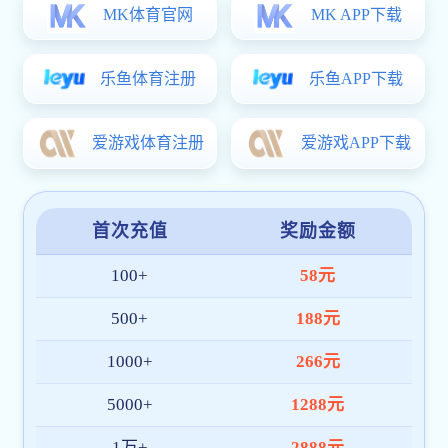
再者，禁区内的空中霸权将是胜负手的关键一
环。德国队历来拥有顶尖的头球能力，他们的
高中锋在定位球战术中就像一尊移动的炮塔。
而科特迪瓦的后防线则需要拿出百分之二百的
专注力，去应对那些如同精确制导导弹般飞向
禁区的传中球。科特迪瓦的中后卫不仅需要具
备出色的弹跳和预判能力，更需要在身体对抗
中不落下风，用胸膛和额头筑起最后的壁垒。
反过来，当科特迪瓦获得角球或前场任意球
时，他们的“高塔”也将倾巢而出，试图用同样
的方式还以颜色。这个禁区内外的攻防对位，
充满了火药味和戏剧性。谁能在这场高空对决
中占据制高点，谁就能在最胶着的时刻打破僵
局，为球队带来决定性的优势。
最后，门将位置上的“超人”对决，也许会在不
经意间改变整场比赛的结局。科特迪瓦的门神
需要拥有超强的反应速度和极广的防守覆盖面
积，随时准备扑出德国队那些来自禁区外的冷