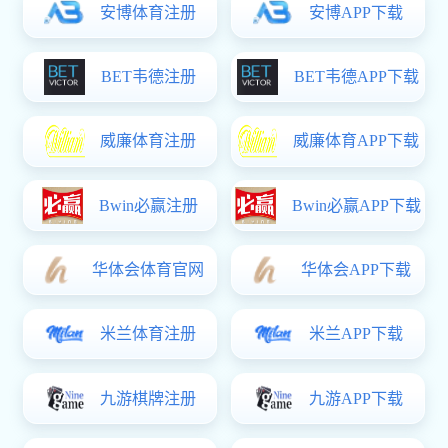
严峻挑战。这场科特迪瓦vs德国的边路厮杀，
比拼的正是这种毫厘之间的决断。
其次，中场的绞杀战将决定双方攻防转换的命
脉。科特迪瓦的中场发动机需要面对德国队那
台由拜仁慕尼黑系球员构筑的精密中场机器。
这里没有花哨的表演，只有最纯粹的肌肉碰撞
与战术博弈。科特迪瓦的防守型中场能否像一
台高效的拦截机器，切断德国队从后场向前场
输送炮弹的线路，是比赛的关键。与此同时，
他还要在由守转攻的瞬间，用精准的长传找到
前场的锋线尖刀。而德国队的“机会创造者”
们，则需要通过无球跑动和一脚出球，来撕开
科特迪瓦那看似密不透风的防线。这组中场对
位，是力量与智慧的碰撞，是激情与理性的对
话。谁能在这场中场绞肉机中笑到最后，谁就
能为自己的锋线提供最强大的火力支援。对于
这场科特迪瓦vs德国的焦点战，中场的统治权
就是那把开门的金钥匙。