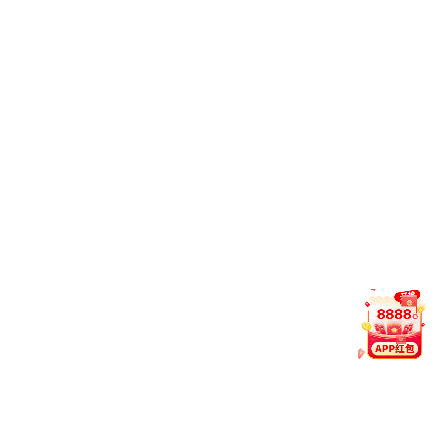
在世界杯的舞台上，每一次射门都可能改变一支球
队的命运。当天赋异...
2026-07-02
常见问答
马莱莱罗伊斯巨星连线洛杉矶银河争议
FAQ
升级
当北美足球大联盟的星光与欧洲顶级联赛的余晖在洛
杉矶的夕阳下交汇，注定不会风平浪静。近日，一则
关于马莱莱与罗伊斯可能携手加盟洛杉矶银河的重磅
消息，在世界杯筹备周期的大背景下，如同一颗投入
平静湖面的重磅炸弹，迅速引爆了全球足坛的舆论
场...