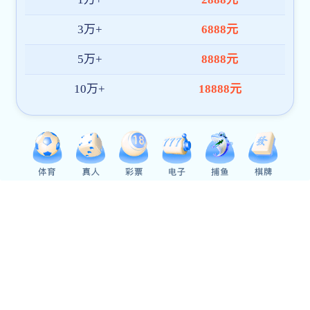
对一”成功率，直接关联着球队的传中质量与后
续进攻机会。而加纳队同样不缺天才，比如库
杜斯在狭小空间内的盘带与射门，他的灵活性
与英格兰高大的防线形成了鲜明对比。在展望
这场对决的进攻效率时，我们不得不提及压力
之下的心理素质。英格兰队在过去的大赛中屡
屡在点球大战中折戟，但若在常规时间内的进
攻效率能够达到预期，早早确立比分领先，那
么球场上的心理优势便会化为源源不断的进攻
动力。加纳队则需要克服大赛中可能出现的盲
目冲动，用更冷静的头脑去处理每一个进球良
机，将那股原始的冲击力，转化为能够被丈量
的进攻效率。
综上所述，这场6月23日（虚构）的英加之
战，实则是一场效率对决的微缩模型。英格兰
队依靠的是系统化的体系与空间上的极致利
用，他们的进攻效率在于“用战术找到最优
解”；而加纳队则依赖于天赋与速度的瞬间闪