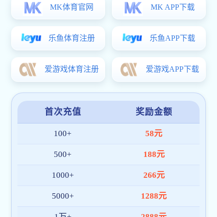
能力，给英格兰队的防线制造最大的麻烦。
战术的博弈往往决定了进攻效率的最终呈现。
英格兰队的边中结合战术，以及加纳队的高速
反击策略，将在比赛的进程中相互制衡。英格
兰队若想维持较高的进攻效率，中场球员如贝
林厄姆的持球推进能力至关重要，他需要在前
锋线和后卫线之间找到加纳防守的空档，利用
直塞球刺穿对手的最后一道防线。而加纳队则
必须警惕英格兰队在由守转攻瞬间的“小组配
合”，那是一种经过精心设计的集体移动。当加
纳队大举压上进行高位逼抢时，他们身后留下
的空间，恰恰是英格兰队最为垂涎的进攻甜点
区。因此，本场比赛的进攻效率，不仅取决于
谁能更好地执行自身战术，更取决于谁能在第
60分钟之后，依然保持体能与注意力。
球员的个人能力亦是决定进攻效率的关键变
量。英格兰队拥有斯特林、福登这种能够以一
己之力改变局部战局的球员，他们在边路的“一