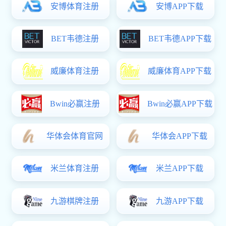
队那种充满弹性的防守体系，他们需要将进攻
效率转化为更多实质性的射正次数，而非仅仅
是控球时间的虚耗。
反观加纳队，他们的进攻效率则带着强烈的“冲
击波”属性。非洲球队特有的身体天赋与即兴发
挥，让加纳的进攻充满了不可预测性。在6月
23日的这场比赛中，加纳队或许不会奢求过多
的控球权，而是将精力投放在反击的锐利度
上。他们的进攻效率，很大程度上取决于中场
抢断后的第一传质量以及边路飞翼的冲刺速
度。加纳队的前锋群拥有惊人的瞬间爆发力，
一旦英格兰队在后场出现传球失误，加纳的快
速转换进攻便会如同潮水般扑面而来。这种“超
高效”的进攻方式，往往能在十几秒内完成从抢
断到射门的全过程。对于加纳队而言，进攻效
率的提升不在于向对手施压的时长，而在于每
一次反击中“射门转化为进球”的比例。他们需
要的是抓住为数不多的机会，用高效率的终结