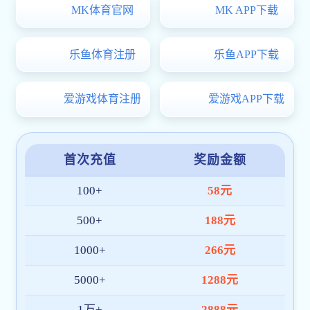
这种“大心脏”属性，将是决定他临场发挥上限
的黄金砝码。
我们不妨把目光投向更为具体的比赛场景。在
2026年世界杯的某一场小组赛，伊朗队久攻不
下，场面陷入胶着。此时，古多斯回撤到中场
腹地，用一次看似漫不经心的横向带球，调动
着对方整条防线的重心。突然，他右脚腕一
抖，送出一记超越了场地物理规则的搓传，皮
球划出一道彩虹般的弧线，精准地落到了后插
上边后卫的冲刺路线上。这不仅仅是一次助
攻，更是他作为“球场画家”在画布上留下的神
来之笔。可以预见，古多斯的临场发挥将充满
了这种“不可预测性”。他很可能在连续做出三
次单车动作后，出人意料地用外脚背完成一记
质量极高的远射，让世界级门将也只能望球兴
叹。在数据层面，虽然他未必能在射手榜上名
列前茅，但在“关键传球”、“威胁球输送”以及
“成功过人”这三项指标上，他极有可能交出足