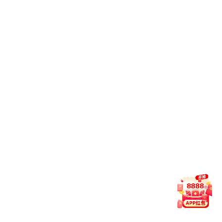
今晚斯洛文尼亚杯决赛马里博尔对阵奥林
当斯洛文尼亚的夜空被球迷的呐喊声点燃，一场关
乎荣耀与历史的决战...
2026-06-22
常见问答
马莱莱罗伊斯巨星连线洛杉矶银河争议
FAQ
升级
当北美足球大联盟的星光与欧洲顶级联赛的余晖在洛