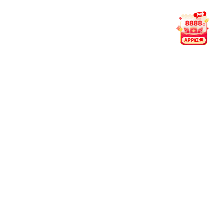
关于「迈阿密先丢后追C罗妖星爆发封
FAQ
神时刻」
在世界杯的赛场上，奇迹往往诞生于电光火石之间，
而英雄的诞生则需要天时、地利、人和的完美契合。
当迈阿密国际的球迷们屏息凝视，目睹球队先丢一球
后凭借顽强的意志力逆转战局，当C罗的老对手、新
一代球星以令人瞠目结舌的表现主宰比赛，那一刻
的...
关于「英格兰对克罗地亚世界杯换人策
FAQ
略」
在世界杯的绿茵舞台上，一场经典对决的胜负往往不
仅取决于球星们的灵光一现，更在于教练席上那双洞
悉全局的眼睛。当英格兰与克罗地亚这两支欧洲劲旅
狭路相逢，比赛的进程如同一部跌宕起伏的悬疑剧，
而剧本的幕后推手，正是双方主帅在关键时刻亮出...
王霜门前抢点中国女足三冠王之路奥运
FAQ