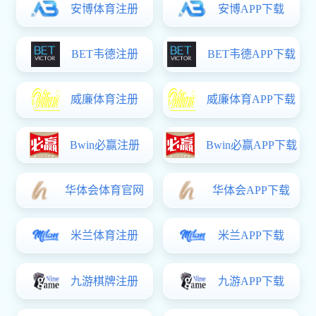
线插上球员；其二，在对手防守阵型未稳之
际，完成横跨半场的转移球，改变进攻方向；
其三，利用定位球战术中的精准落点，制造门
前混战。这三种模式在葡萄牙以往的战术演练
中屡见不鲜，而维蒂尼亚正是执行这些战术的
核心人物。维蒂尼亚的关键传球预测显示，他
有超过60%的概率会送出至少一次形成射门的
威胁传球。
乌兹别克斯坦的防守策略将直接影响维蒂尼亚
的表现。这支中亚劲旅拥有出色的身体对抗能
力和防守纪律性，但他们面对快速技术型中场
时往往暴露出转身慢、协作不足的短板。维蒂
尼亚若能利用自身的小范围变向能力和脚下频
率优势，在乌兹别克斯坦中场与后卫线的结合
部找到传球线路，就能制造致命威胁。从历史
数据看，当对手采用高位逼抢时，维蒂尼亚的
关键传球成功率会下降约12%，但如果对手选
择收缩防守，他的传球威胁性反而会提升