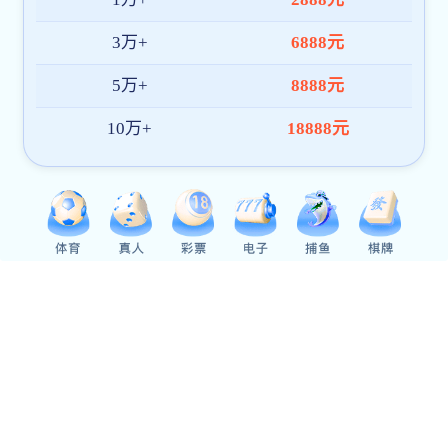
坦的防守体系可能出现细微空隙。维蒂尼亚善
于捕捉这种转瞬即逝的机会，利用节奏变化完
成致命一传。此外，葡萄牙在获得前场任意球
时，维蒂尼亚也是定位球主罚的重要人选，他
的弧线球传中能够精确找到队友头球点。在葡
萄牙的战术体系中，维蒂尼亚不仅仅是一名传
球手，更是进攻节奏的掌控者和战术执行的支
点。
综合来看，维蒂尼亚对乌兹别克斯坦关键传球
预测并非简单的数据推演，而是对一场高强度
世界杯对决的战术预判。他的每一次触球都承
载着无数期待，每一次传球都可能改写比赛进
程。无论最终能否送出助攻，维蒂尼亚在世界
杯舞台上的表现都将成为葡萄牙前进道路上的
重要基石。当比赛哨声吹响，用脚法书写传奇
的时刻即将到来——这位葡萄牙中场，正在为
世界杯历史上最精彩的一次关键传球做好准
备。