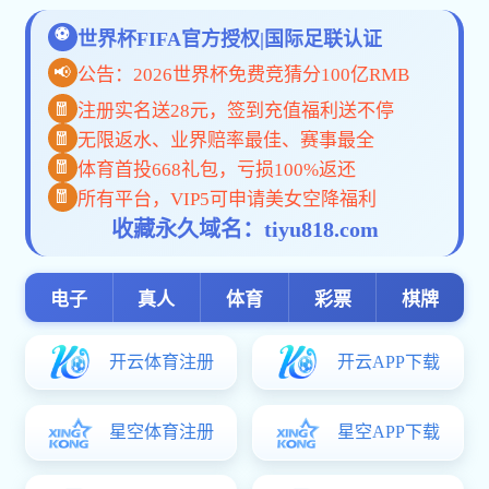
智慧。
维蒂尼亚的技术特点决定了他在世界杯赛场上
的独特价值。这位25岁的中场球员拥有精准的
短传能力和出色的视野判断，他在禁区前沿的
斜向传球往往能撕开密集防守。面对乌兹别克
斯坦可能采用的铁桶阵，维蒂尼亚的关键传球
将成为葡萄牙破局的关键武器。数据显示，他
在本赛季欧洲顶级联赛中，每90分钟能够完成
2.3次关键传球，成功率高达78%，这一数据在
同类中场中名列前茅。考虑到乌兹别克斯坦防
守体系的纪律性，维蒂尼亚的关键传球更多会
集中在肋部空当或禁区弧顶区域，通过节奏变
化和角度选择来实现突破。
从战术层面观察，葡萄牙主帅大概率会将维蒂
尼亚置于进攻型中场位置，赋予他更多的传球
主导权。在与乌兹别克斯坦的比赛中，维蒂尼
亚的关键传球很可能呈现三种形态：其一，利
用边路球员的内切拉扯防线，传出直塞球给锋