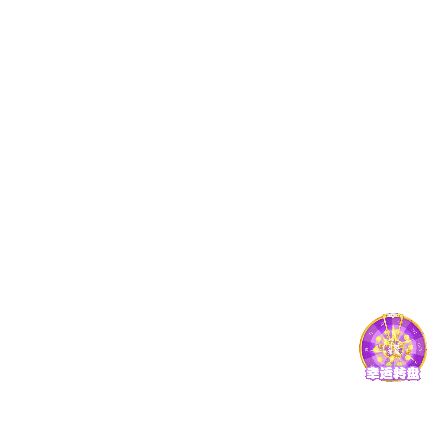
2026世界杯比利时vs新西兰体能分配
当2026年世界杯的聚光灯投向绿茵场，一场看似强
弱分明、实则暗流涌...
2026-06-26