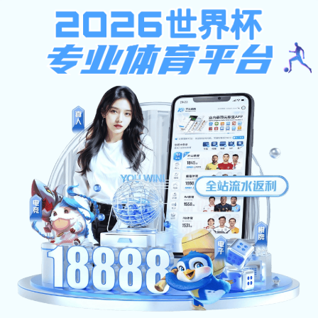
安博官网（中国）
· 技术驱动
定期内部合...
用户满意度超...
为球迷创造价...
体育热讯
裁判培训
每周综述
巴雷拉利雅得胜利生死战零角度破门悬念重
启
在足球的世界里，有些瞬间注定会被铭刻在记
忆深处。它们不仅考验球员的技战术水平，更
挑战着人们对于极限的认知。当巴雷拉在利雅
得胜利的生死战中，以一记近乎不可能的零角
度射门撕破球网时，整个比赛的悬念被瞬间重
启。这不仅仅是一次破门，更是意志力与灵感
的完美碰撞，让原本走向终结的剧情骤然逆
转。对于无数熬夜观战的球迷而言，这一脚带
来的震撼，足以让沙特的夜空为之颤抖。