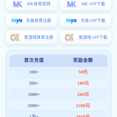
利用皮球的旋转产生一个向内弯曲的轨迹，让
防守球员和门将的判断出现偏差。这种对细节
的极致追求，反映了一个顶级球员的职业素
养。而利雅得胜利的教练组在赛后也特别赞扬
了巴雷拉的这一表现，认为这是他个人能力与
团队战术完美结合的产物。当比赛陷入困境
时，球星的作用往往体现在这种打破常规的瞬
间。
随着巴雷拉的破门，比赛的走势发生了根本性
转变。对手在失球后显得急躁，进攻组织出现
了多次失误，利雅得胜利则乘胜追击。虽然最
终比分只是保持到1比0，但这一球的价值，对
于整个赛季的走向都至关重要。在众多媒体和
球迷的讨论中，巴雷拉的这一表现被反复提
及，甚至被认为参与评选最佳进球的候选。这
种在生死战中挺身而出的表现，极大地提升了
球队的信心，也让利雅得胜利在接下来的赛程
中有了更强大的心理支撑。可以说，在赛季的