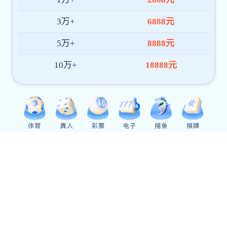
这个节点，巴雷拉的零角度破门，成为了一道
鲜明的分水岭，让原本悬念寥寥的比赛重新充
满了变数。
对于球迷来说，看台上的呐喊与欢呼，是献给
英雄最好的礼物。巴雷拉在进球后的奔跑和挥
拳，充满了感染力和激情，这正是足球运动最
纯粹的魅力所在。他不仅仅是在踢球，更是在
用身体和灵魂诠释着对这项运动的热爱。而利
雅得胜利的球迷，也用山呼海啸般的助威声，
回应了这份热爱。在这一刻，胜负已不再是唯
一的标准，足球带来的感动与共鸣，跨越了地
域和语言的界限。许多媒体在赛后评论，认为
巴雷拉的这一脚，堪称本赛季亚冠赛场最惊艳
的瞬间之一。它提醒着所有人，在足球场上，
只要最后一秒没有结束，奇迹随时可能发生。
回顾整场比赛，巴雷拉的零角度破门无疑是最
大的亮点，而这场生死战也因为这一球而更加