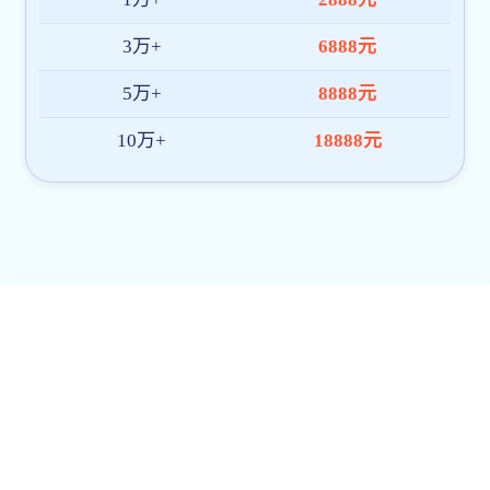
底色。这位新星的表现，也让整个小组的出线
形势变得扑朔迷离。原本被认为已经明朗的死
亡之组，因为这一场比赛的变数，瞬间进入了
决斗模式。所有球队都需要重新审视自己的防
守策略，因为任何一丝大意，都可能成为新星
绽放的舞台。
在比赛结束后，社交媒体上关于阿利森·新星的
讨论呈指数级增长。有媒体将他比作“沙漠中的
猎鹰”，有评论员称他“用天赋撕裂了时间的尺
度”。但无论如何溢美，我们都需要保持清醒。
世界杯的舞台向来残酷，一场比赛的闪光并不
能定义未来。阿利森·新星要想真正封神，还需
要在更大的压力下持续证明自己。奥地利队要
想走得更远，也需要在防守端建立更稳固的体
系。奥地利先丢后追的故事，应该成为他们的
教训，而不是常态。
展望未来的赛程，奥地利队手握一胜一平的战
绩，已经掌握了出线的主动权。阿利森·新星的