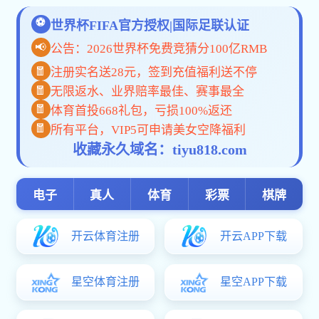
洛如何用速度与节奏，去丈量通往胜利的距
离。
厄瓜多尔的防守体系向来以整体性强、身体对
抗凶狠著称。他们的防线往往收缩得极为紧
凑，尤其是在边路区域，对手很难通过简单的
二过一或单点爆破获得传中空间。对于朗赫洛
而言，他面临的第一个挑战是“空间压缩”。厄
瓜多尔边后卫在防守时，通常会与中后卫保持
极短的距离，同时后腰球员会迅速向边路倾斜
形成“围剿”之势。这意味着，朗赫洛如果只是
机械地沿着边线冲刺，很可能陷入对方设置的
“口袋阵”。他需要利用节奏变化，先向内线佯
攻，再利用外线超车，才能从这种窒息式的防
守中撬开一丝裂缝。这正是他执行边路任务的
核心所在：不是单纯推进，而是通过跑位重新
定义防守阵型的重心。
从战术适配性来看，朗赫洛的技术特点恰好是