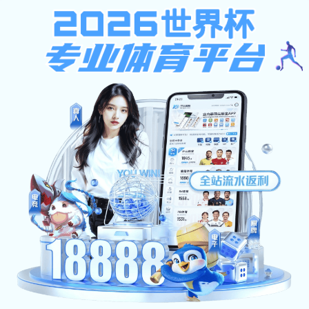
安博官网（中国）
· 技术驱动
定期内部合...
用户满意度超...
为球迷创造价...
体育热讯
裁判培训
每周综述
朗赫洛面对厄瓜多尔防线能否拉开空间边路
任务解析
在世界杯的舞台上，每一条边路都可能成为英
雄诞生的走廊，或是天才陨落的陷阱。当“橙衣
军团”荷兰队迎战以坚韧著称的厄瓜多尔时，一
个战术悬念悄然升起：被誉为新一代“飞侠”的
朗赫洛，能否在厄瓜多尔铜墙铁壁般的防线面
前，撕开那道决定比赛走向的空间？这不仅仅
是一次边锋与边后卫的个人对决，更是两种足
球哲学在狭窄区域内的高速碰撞。今天，我们
便来深度拆解这场边路攻防的博弈，看看朗赫