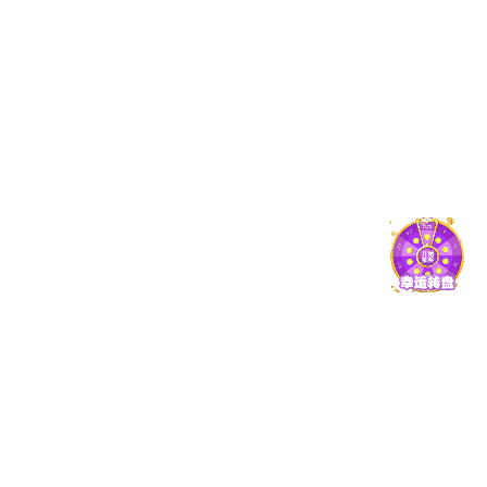
特奥复出首秀澳大利亚绝杀封神封神时刻
在足球的世界里，有些时刻注定被铭刻在历史的丰
碑之上。当特奥·埃...
2026-06-19