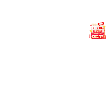
杉矶的夕阳下交汇，注定不会风平浪静。近日，一则
关于马莱莱与罗伊斯可能携手加盟洛杉矶银河的重磅
消息，在世界杯筹备周期的大背景下，如同一颗投入
平静湖面的重磅炸弹，迅速引爆了全球足坛的舆论
场...
关于「迈阿密先丢后追C罗妖星爆发封
FAQ
神时刻」
在世界杯的赛场上，奇迹往往诞生于电光火石之间，
而英雄的诞生则需要天时、地利、人和的完美契合。
当迈阿密国际的球迷们屏息凝视，目睹球队先丢一球
后凭借顽强的意志力逆转战局，当C罗的老对手、新
一代球星以令人瞠目结舌的表现主宰比赛，那一刻
的...
关于「英格兰对克罗地亚世界杯换人策
FAQ
略」
在世界杯的绿茵舞台上，一场经典对决的胜负往往不
仅取决于球星们的灵光一现，更在于教练席上那双洞