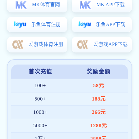
变成“无效劳动”。因此，朗赫洛必须展现出更
丰富的武器库。他需要利用假动作欺骗对手的
重心，在底线附近做出急停回扣，寻找向禁区
弧顶输送炮弹的机会。厄瓜多尔防线虽然紧
凑，但在横向移动中偶尔会出现瞬间的缝隙，
朗赫洛的机动性正是捕捉这种瞬间的关键。
心理层面同样是这场边路对决的暗线。厄瓜多
尔球员惯于在对抗中施加身体压力，试图用侵
略性让对手失去节奏。朗赫洛作为年轻球员，
必须避免陷入无谓的身体纠缠。他不能指望每
一次触球都能摆脱防守，而是要在多次无效对
抗后，依然保持冷静。一旦他在前场丢球，厄
瓜多尔的反击会直击身后空当，这对他回防的
积极性提出了更高要求。边路任务不仅仅是进
攻的起点，更是防守的第一道屏障。他需要用
高强度的往返跑动，来抵消厄瓜多尔边后卫插
上助攻的威胁。