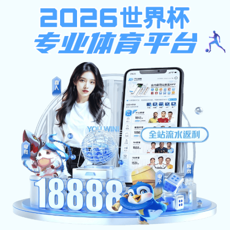
安博官网（中国）
· 技术驱动
定期内部合...
用户满意度超...
为球迷创造价...
体育热讯
裁判培训
每周综述
巴洛贡面对土耳其防线能否制造点球机会反
击核心参考
前言：在世界杯的绿茵战场上，每一次进攻都
可能成为改变战局的伏笔。当摩纳哥前锋福拉
林·巴洛贡（Folarin Balogun）即将面对土耳
其那条以硬朗与经验著称的防线时，一个关键
问题浮出水面：这位锋线尖刀能否利用其敏锐
的门前嗅觉与爆破能力，制造出改变比赛走势
的点球机会？这不仅关乎单场比赛的胜负，更
是观察反击核心如何利用现代防守漏洞的绝佳
样本。在高速转换的攻防节奏中，巴洛贡的每