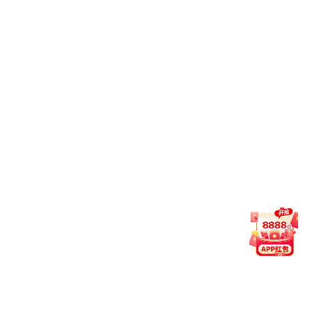
在世界杯的舞台上，每一次射门都可能改变一支球
队的命运。当天赋异...
2026-07-02
常见问答
马莱莱罗伊斯巨星连线洛杉矶银河争议
FAQ
升级
当北美足球大联盟的星光与欧洲顶级联赛的余晖在洛
杉矶的夕阳下交汇，注定不会风平浪静。近日，一则
关于马莱莱与罗伊斯可能携手加盟洛杉矶银河的重磅
消息，在世界杯筹备周期的大背景下，如同一颗投入
平静湖面的重磅炸弹，迅速引爆了全球足坛的舆论
场...