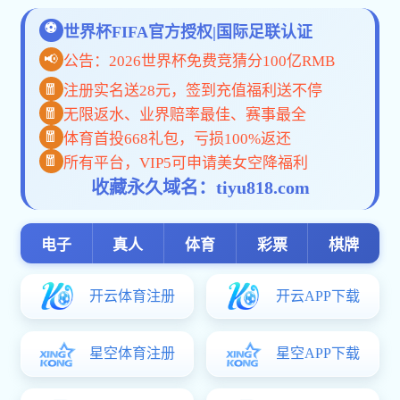
慧，在生死战中书写属于自己的传奇。
回顾绍切克的职业生涯，其崛起轨迹堪称一部
励志典范。从布拉格斯拉维亚的青训营到西汉
姆联的绝对核心，他从未依赖天赋异禀，而是
依靠每球必争的拼劲与战术执行力站稳脚跟。
在2020年欧洲杯上，绍切克与“捷克黄金一代”
携手杀入四分之一决赛，那记对阵荷兰时的头
球破门至今令人记忆犹新。这种硬仗气质，让
他在即将到来的2026世界杯关键战中扮演核心
角色。若捷克队小组赛深陷“死亡之组”，面对
法国、阿根廷等顶级强队时，绍切克的发挥将
直接决定球队命运。他的覆盖面积堪称恐怖
——场均跑动超过12公里，这使他在防守端能
像一堵移动城墙，精准拦截对手的致命直塞。
具体到关键战的战术猜想，绍切克的作用绝非
单纯的“清道夫”。从西汉姆联的实战数据来
看，他常在角球进攻中成为禁区高点，2022-
2023赛季贡献6粒头球破门，这恰好是捷克队