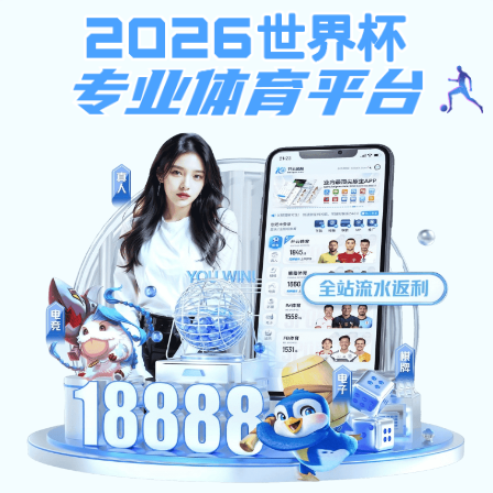
安博官网（中国）
· 技术驱动
定期内部合...
用户满意度超...
为球迷创造价...
体育热讯
裁判培训
每周综述
绍切克2026世界杯关键战表现预测
当足球世界的目光聚焦于2026年美加墨世界杯
的宏伟蓝图时，一个名字总能在中场搅动风云
——托马斯·绍切克。这位捷克铁血队长，早已
不是当年那个初登五大联赛的青涩少年，而是
蜕变为兼具防守硬度与大场面嗅觉的中场指挥
官。在群雄逐鹿的舞台上，他能否以一己之力
撬动关键战的天平？本文将以专业视角，深度
预测绍切克在2026世界杯关键战中的表现，剖
析这位全能中场如何凭借不屈斗志与战术智