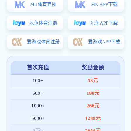
上赛季提升18%，这暗示他正主动进化。因此
在2026世界杯关键战中，我们或许能看到一个
更果断的指挥塔，用长传调度撕开对手防线。
另一个不可忽视的因素是心理素质。绍切克在
2021年欧联杯小组赛对阵曼城时，曾单场完成
12次抢断并策动绝杀球，这种“大心脏”属性是
其最大资本。考虑到世界杯关键战往往考验球
员的抗压能力，绍切克大概率会主动承担领袖
责任：在更衣室演讲激励士气，在场上用怒吼
指挥防线移动。当比赛进入加时赛或点球大战
时，他的经验将成为捷克队的定海神针。想想
2018年约翰·斯通斯在英格兰队的表现——这
种关键战中的冷静头脑，有时比战术部署更具
决定性。
综上所述，2026世界杯关键战中的绍切克，大
概率会交出“攻防一体”的MVP级答卷：场均8
次抢断+3次关键传球+1次直接参与进球。但偶