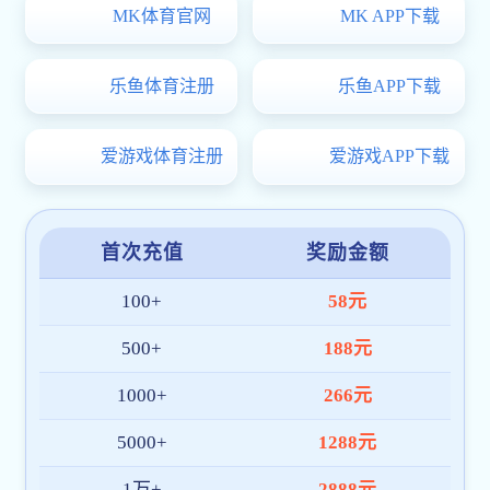
空间限制科特迪瓦前场三叉戟的启动，中场则
依靠恩迪迪的覆盖与抢断掐灭对手的反击源
头。而奥斯梅恩的存在，正是这一战术体系中
最关键的引擎。他不仅能通过个人能力直接得
分，更重要的是能够为队友牵制至少两名防守
球员，为边路的卢克曼和丘库埃泽打开内切通
道。这种“一拖二”的战术价值，在世界杯级别
的对抗中堪称无价之宝。
对于志在重返世界足坛巅峰的尼日利亚而言，
奥斯梅恩的强势反弹无疑是最大的福音。在经
历了一系列伤病与状态起伏后，他正在用最硬
核的方式宣告自己并未偏离轨道。科特迪瓦方
面，尽管输掉了这场预演，但其展现出的战术
纪律与反击效率依然令人忌惮。两支球队在攻
防转换的节奏把控、定位球的战术设计与临场
应变能力上，都已经显露出冠军相。这场预演
赛的结果虽然是尼日利亚笑到最后，但双方共
同奉献的高质量对抗，已然为未来可能的决赛