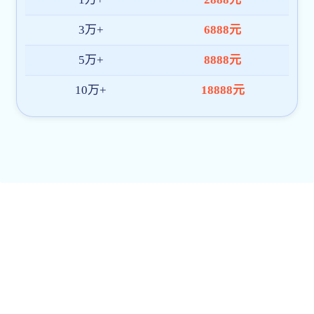
对决埋下了更具戏剧性的伏笔。
随着比赛临近尾声，奥斯梅恩被替换下场时，
全场球迷起立鼓掌。他微微喘息，眼神中却带
着一种超越肉体的坚定。对于一个经历过巅峰
与低谷的战士而言，这场强势反弹不仅是一次
数据上的丰收，更是一次心理上的破茧。当“超
级雄鹰”振翅高飞时，拥有奥斯梅恩的锋线，或
许是整个非洲大陆最令人生畏的武器。而对于
所有关注非洲足球的目光来说，这场充满强度
与智慧的决赛预演，无疑是为即将到来的终极
对决，献上了一份最诱人的开胃菜。
上一篇：
阿尔及利亚对阿根廷J组小组头名