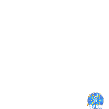
西蒙斯面对日本队防线能否扩大射门威胁
在世界杯的舞台上，每一次射门都可能改变一支球
队的命运。当天赋异...
2026-07-02