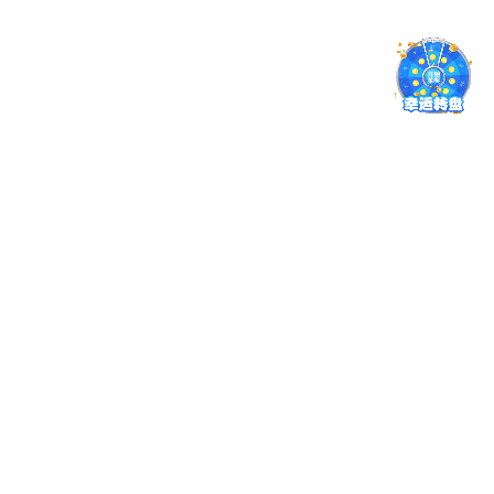
马莱莱罗伊斯巨星连线洛杉矶银河争议
FAQ
升级
当北美足球大联盟的星光与欧洲顶级联赛的余晖在洛
杉矶的夕阳下交汇，注定不会风平浪静。近日，一则
关于马莱莱与罗伊斯可能携手加盟洛杉矶银河的重磅
消息，在世界杯筹备周期的大背景下，如同一颗投入
平静湖面的重磅炸弹，迅速引爆了全球足坛的舆论
场...
关于「迈阿密先丢后追C罗妖星爆发封
FAQ
神时刻」
在世界杯的赛场上，奇迹往往诞生于电光火石之间，
而英雄的诞生则需要天时、地利、人和的完美契合。
当迈阿密国际的球迷们屏息凝视，目睹球队先丢一球
后凭借顽强的意志力逆转战局，当C罗的老对手、新
一代球星以令人瞠目结舌的表现主宰比赛，那一刻
的...