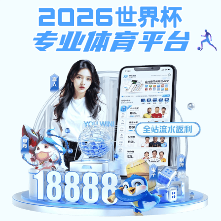
安博官网（中国）
· 技术驱动
定期内部合...
用户满意度超...
为球迷创造价...
体育热讯
裁判培训
每周综述
6月21日埃及对新西兰边后卫表现
在世界杯的浩瀚星河中，每一场比赛都是一次
命运的齿轮咬合，而6月21日的这场对决，注
定要在足球史册上留下一道独特的刻痕。当埃
及队与新西兰队狭路相逢，全世界的目光并没
有被那些如雷贯耳的名字完全占据——恰恰相
反，一位来自南太平洋的边后卫，用他的双腿
书写了属于草根英雄的史诗。这不仅仅是一场
比赛的胜负，更是一次关于“6月21日埃及对新
西兰边后卫表现”的深刻解读，让我们看到，在