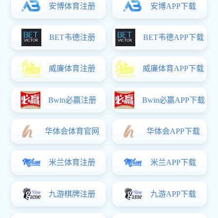
直塞，皮球穿越了新西兰队的中场线，直奔左
后卫的防区而去。那一刻，时间仿佛被拉长，
看台上的埃及球迷已经站了起来，准备为进球
欢呼。然而，新西兰的这位边后卫展现出了与
他年龄不符的冷静和阅读比赛的能力。他没有
盲目上抢，而是侧身回追，利用身体优势卡住
身位，在对方前锋即将触球的一刹那，完成了
教科书般的铲断——干净、利落、不留痕迹。
这次防守不仅挽救了球队，更点燃了队友的斗
志。随后的角球进攻中，他甚至冲到前场，利
用一次高质量的冲顶，迫使埃及门将做出了一
次世界级的扑救。这种攻防一体的表现，正是
“6月21日埃及对新西兰边后卫表现”中最为亮眼
的注脚。
随着比赛进程的深入，埃及队开始加强边路的
冲击频率。他们试图利用体能和速度的优势，
拖垮新西兰的后防线。然而，这位边后卫仿佛
拥有无穷的体力槽，他在攻防两端不知疲倦地