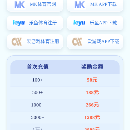
奔跑。在防守端，他像一只盘旋在防线四周的
鹰隼，随时准备扑灭任何火苗；在进攻端，他
又化身为一把掷出的匕首，果断插入对手腹
地。下半场第60分钟，正是他在边路的一脚精
准传中，找到了禁区内的高中锋。尽管最终头
球稍稍偏出，但这次进攻彻底撕开了埃及队看
似稳固的防线。埃及队主教练在场边焦急地挥
手，他显然没有想到，自己精心布置的边路攻
势，会被一个名字或许不那么响亮的球员彻底
打乱。对于任何关注这场比赛的人来说，6月
21日埃及对新西兰边后卫表现的记忆，已经不
再是单纯的数据，而是一种精神图腾——那种
“虽千万人吾往矣”的勇气。
比赛的最后阶段，埃及队发动了潮水般的猛
攻。体能下降是不可避免的现实，但新西兰的
这位边后卫依然在咬牙坚持。他的脸上写满了
疲倦，但眼神中透出的却是坚硬如铁的意志。
有一次，他在边线附近被对手凶狠地放倒，膝